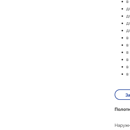
в
д
д
д
д
в
в
в
в
в
в
За
Полотн
Наружн