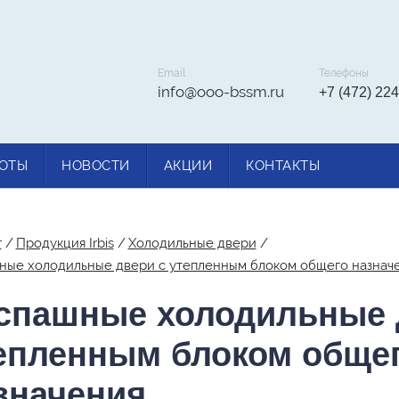
Email
Телефоны
info@ooo-bssm.ru
+7 (472) 224
ОТЫ
НОВОСТИ
АКЦИИ
КОНТАКТЫ
г
Продукция Irbis
Холодильные двери
ные холодильные двери с утепленным блоком общего назнач
спашные холодильные 
епленным блоком обще
значения