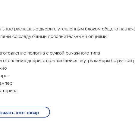
льные распашные двери с утепленным блоком общего назначе
влены со следующими дополнительными опциями:
зготовление полотна с ручкой рычажного типа
зготовление двери, открывающейся внутрь камеры ( с ручкой 
кно
орог
ампер
атериал
казать этот товар