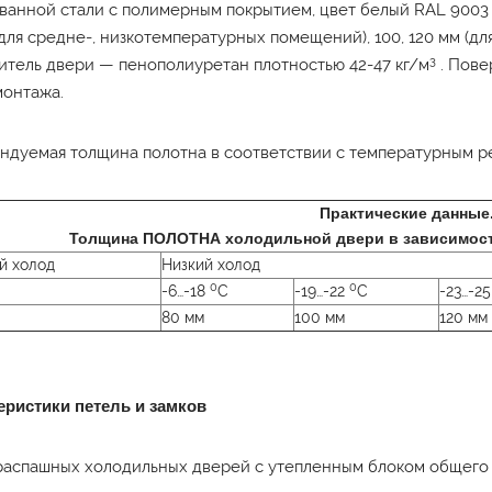
ванной стали с полимерным покрытием, цвет белый RAL 9003 
(для средне-, низкотемпературных помещений), 100, 120 мм (д
3
итель двери — пенополиуретан плотностью 42-47 кг/м
. Пове
монтажа.
ндуемая толщина полотна в соответствии с температурным р
Практические данные
Толщина ПОЛОТНА холодильной двери в зависимос
й холод
Низкий холод
0
0
-6…-18
C
-19…-22
C
-23…-2
80 мм
100 мм
120 мм
еристики петель и замков
распашных холодильных дверей с утепленным блоком общего