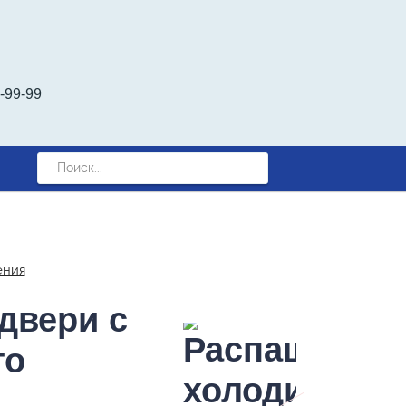
-99-99‬
ения
двери с
го