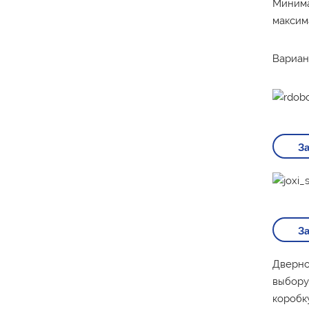
Минима
максим
Вариан
За
За
Дверно
выбору
коробку