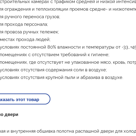
 строительных камерах с трафиком средней и низкой интенси
ля ограждения и теплоизоляции проемов средне- и низкотем
ля ручного переноса грузов;
ля прохода персонала;
ля провоза ручных тележек;
 местах прохода людей;
 условиях постоянной 80% влажности и температуры от -33…+4
 помещениях с отсутствием требований к гигиене;
 помещениях, где отсутствует не упакованное мясо, кровь, потро
 условиях отсутствия содержания соли в воздухе;
 условиях отсутствия крупной пыли и абразива в воздухе.
казать этот товар
о двери
ая и внутренняя обшивка полотна распашной двери для холод