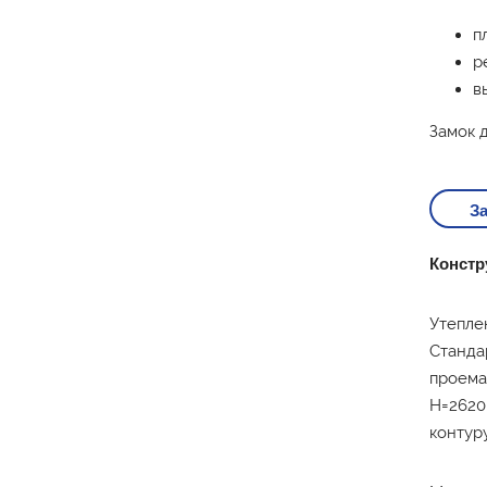
п
р
в
Замок 
За
Констр
Утепле
Станда
проема 
Н=2620
контур