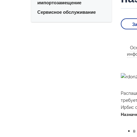
импортозамещение
Сервисное обслуживание
За
Ос
инф
Распашн
требует
Ирбис о
Назнач
в