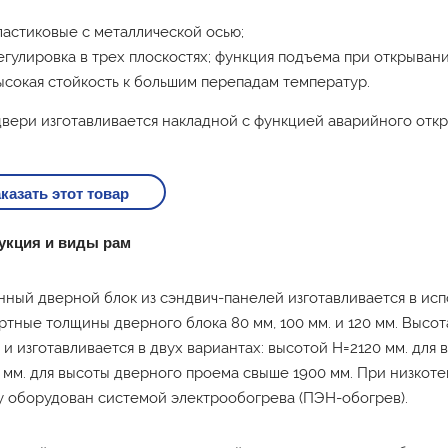
ластиковые с металлической осью;
егулировка в трех плоскостях; функция подъема при открывани
ысокая стойкость к большим перепадам температур.
двери изготавливается накладной с функцией аварийного откр
казать этот товар
укция и виды рам
нный дверной блок из сэндвич-панелей изготавливается в ис
ртные толщины дверного блока 80 мм, 100 мм. и 120 мм. Высот
и изготавливается в двух вариантах: высотой Н=2120 мм. для
 мм. для высоты дверного проема свыше 1900 мм. При низкот
у оборудован системой электрообогрева (ПЭН-обогрев).