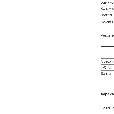
оцинко
80 мм 
наполн
после 
Рекоме
Средни
0
…-5
C
80 мм
Характ
Петли 