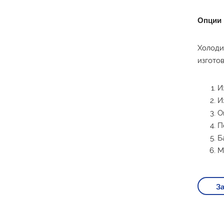
Опции
Холоди
изгото
И
И
О
П
Б
М
За